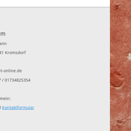
hm
mann
441 Kromsdorf
-online.de
7 / 01734825354
 mein:
d
Kontaktformular