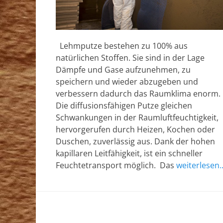
c
h
K
Lehmputze bestehen zu 100% aus
3
natürlichen Stoffen. Sie sind in der Lage
9
Dämpfe und Gase aufzunehmen, zu
0
speichern und wieder abzugeben und
3
verbessern dadurch das Raumklima enorm.
7
Die diffusionsfähigen Putze gleichen
1
Schwankungen in der Raumluftfeuchtigkeit,
hervorgerufen durch Heizen, Kochen oder
Duschen, zuverlässig aus. Dank der hohen
kapillaren Leitfähigkeit, ist ein schneller
Feuchtetransport möglich. Das
weiterlesen..