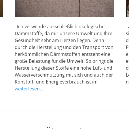
Ich verwende ausschließlich ökologische
A
Dämmstoffe, da mir unsere Umwelt und Ihre
s
Gesundheit sehr am Herzen liegen. Denn
d
durch die Herstellung und den Transport von
P
herkömmlichen Dämmstoffen entsteht eine
e
große Belastung für die Umwelt. So bringt die
e
Herstellung dieser Stoffe eine hohe Luft- und
d
Wasserverschmutzung mit sich und auch der
L
Rohstoff- und Energieverbrauch ist im
n
weiterlesen...
.