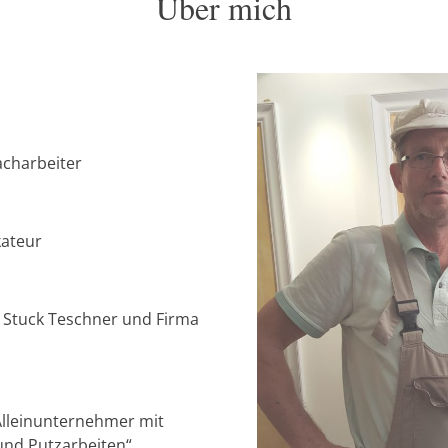
Über mich
charbeiter
kateur
a Stuck Teschner und Firma
 Alleinunternehmer mit
und Putzarbeiten“