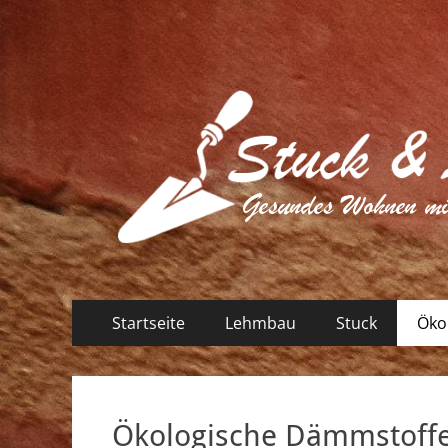
Primäres
Zum
Startseite
Lehmbau
Stuck
Öko
Inhalt
Menü
springen
Ökologische Dämmstoff